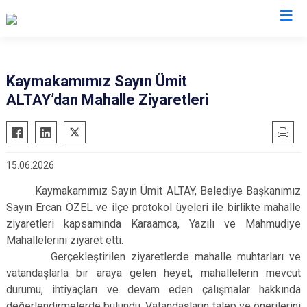
Bursa
Kaymakamımız Sayın Ümit
ALTAY’dan Mahalle Ziyaretleri
Büyükorhan
Mustafakemalpaşa
Gemlik
Mudanya
Gürsu
Nilüfer
15.06.2026
Harmancık
Orhaneli
Kaymakamımız Sayın Ümit ALTAY, Belediye Başkanımız
İnegöl
Orhangazi
Sayın Ercan ÖZEL ve ilçe protokol üyeleri ile birlikte mahalle
İznik
Osmangazi
ziyaretleri kapsamında Karaamca, Yazılı ve Mahmudiye
Karacabey
Yenişehir
Mahallelerini ziyaret etti.
Keles
Gerçekleştirilen ziyaretlerde mahalle muhtarları ve
Yıldırım
vatandaşlarla bir araya gelen heyet, mahallelerin mevcut
Kestel
durumu, ihtiyaçları ve devam eden çalışmalar hakkında
değerlendirmelerde bulundu. Vatandaşların talep ve önerilerini