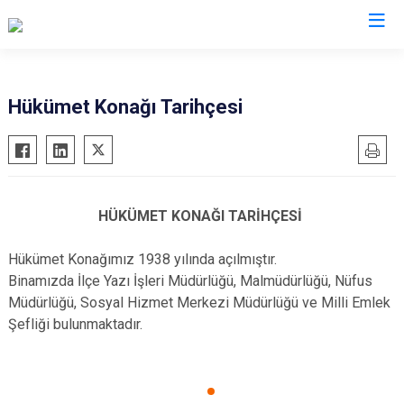
Bursa
Hükümet Konağı Tarihçesi
Büyükorhan
Mustafakemalpaşa
Gemlik
Mudanya
Gürsu
Nilüfer
HÜKÜMET KONAĞI TARİHÇESİ
Harmancık
Orhaneli
İnegöl
Orhangazi
Hükümet Konağımız 1938 yılında açılmıştır.
Binamızda İlçe Yazı İşleri Müdürlüğü, Malmüdürlüğü, Nüfus
İznik
Osmangazi
Müdürlüğü, Sosyal Hizmet Merkezi Müdürlüğü ve Milli Emlek
Karacabey
Yenişehir
Şefliği bulunmaktadır.
Keles
Yıldırım
Kestel