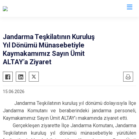
Bursa
Jandarma Teşkilatının Kuruluş
Yıl Dönümü Münasebetiyle
Büyükorhan
Mustafakemalpaşa
Kaymakamımız Sayın Ümit
Gemlik
Mudanya
ALTAY’a Ziyaret
Gürsu
Nilüfer
Harmancık
Orhaneli
İnegöl
Orhangazi
15.06.2026
İznik
Osmangazi
Jandarma Teşkilatının kuruluş yıl dönümü dolayısıyla İlçe
Karacabey
Yenişehir
Jandarma Komutanı ve beraberindeki jandarma personeli,
Keles
Yıldırım
Kaymakamımız Sayın Ümit ALTAY’ı makamında ziyaret etti.
Gerçekleşen ziyarette İlçe Jandarma Komutanı, Jandarma
Kestel
Teşkilatının kuruluş yıl dönümü münasebetiyle yürütülen