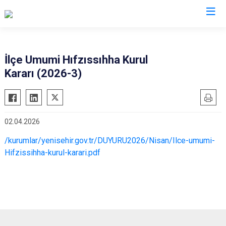
Bursa
İlçe Umumi Hıfzıssıhha Kurul
Kararı (2026-3)
Büyükorhan
Mustafakemalpaşa
Gemlik
Mudanya
Gürsu
Nilüfer
02.04.2026
Harmancık
Orhaneli
/kurumlar/yenisehir.gov.tr/DUYURU2026/Nisan/Ilce-umumi-
İnegöl
Orhangazi
Hifzissihha-kurul-karari.pdf
İznik
Osmangazi
Karacabey
Yenişehir
Keles
Yıldırım
Kestel