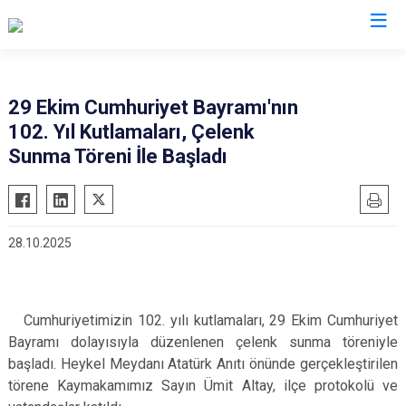
Bursa
29 Ekim Cumhuriyet Bayramı'nın
102. Yıl Kutlamaları, Çelenk
Büyükorhan
Mustafakemalpaşa
Sunma Töreni İle Başladı
Gemlik
Mudanya
Gürsu
Nilüfer
Harmancık
Orhaneli
28.10.2025
İnegöl
Orhangazi
İznik
Osmangazi
Karacabey
Yenişehir
Cumhuriyetimizin 102. yılı kutlamaları, 29 Ekim Cumhuriyet
Keles
Yıldırım
Bayramı dolayısıyla düzenlenen çelenk sunma töreniyle
başladı. Heykel Meydanı Atatürk Anıtı önünde gerçekleştirilen
Kestel
törene Kaymakamımız Sayın Ümit Altay, ilçe protokolü ve