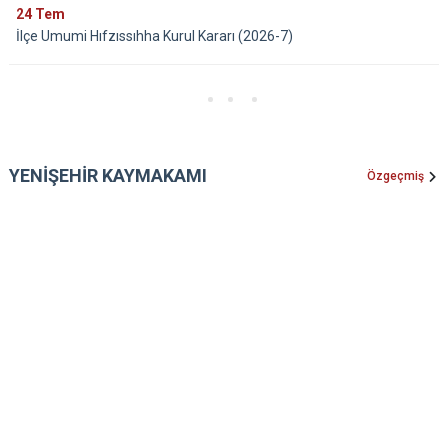
24
Tem
İlçe Umumi Hıfzıssıhha Kurul Kararı (2026-7)
YENİŞEHİR KAYMAKAMI
Özgeçmiş